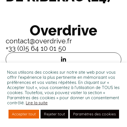
Overdrive
contact@overdrive.fr
+33 (0)5 64 10 01 50
Nous utilisons des cookies sur notre site web pour vous
offrir l'expérience la plus pertinente en mémorisant vos
préférences et vos visites répétées. En cliquant sur «
Siège : 11 rue Théodore Blanc, Bat B - CS 30125 - 33070
Accepter tout », vous consentez à l'utilisation de TOUS les
Bordeaux cedex
cookies. Toutefois, vous pouvez visiter la section «
Overdrive © 2024
Paramètres des cookies » pour donner un consentement
contrôlé.
Lire la suite
Mentions légales
Politique de Confidentialité
Accepter tout
Rejeter tout
Paramètres des cookies