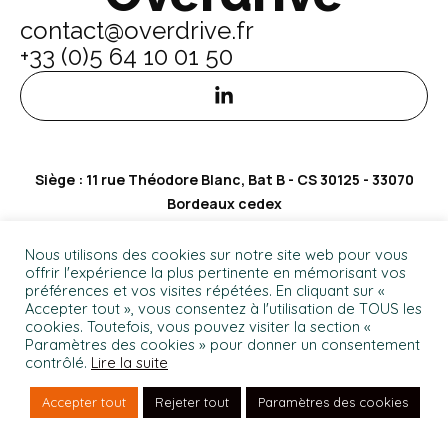
contact@overdrive.fr
+33 (0)5 64 10 01 50
Siège : 11 rue Théodore Blanc, Bat B - CS 30125 - 33070
Bordeaux cedex
Overdrive © 2024
Mentions légales
Nous utilisons des cookies sur notre site web pour vous
offrir l'expérience la plus pertinente en mémorisant vos
Politique de Confidentialité
préférences et vos visites répétées. En cliquant sur «
Accepter tout », vous consentez à l'utilisation de TOUS les
cookies. Toutefois, vous pouvez visiter la section «
Paramètres des cookies » pour donner un consentement
contrôlé.
Lire la suite
Accepter tout
Rejeter tout
Paramètres des cookies