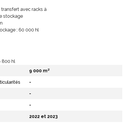
e transfert avec racks à
de stockage
 m
ockage : 60 000 hl
 800 hl
9 000 m²
ticularités
-
-
-
2022 et 2023