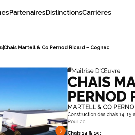
mes
Partenaires
Distinctions
Carrières
ux
Chais Martell & Co Pernod Ricard – Cognac
Maîtrise D'Œuvre
CHAIS MA
PERNOD 
MARTELL & CO PERNO
Construction des chais 14, 15 e
Rouillac.
Chais 14 & 15 :